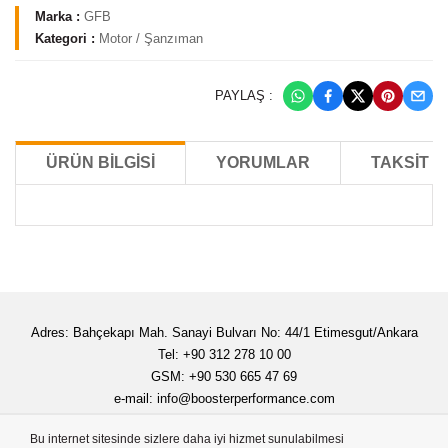
Marka :
GFB
Kategori :
Motor / Şanzıman
PAYLAŞ :
ÜRÜN BILGISI
YORUMLAR
TAKSIT 
Adres: Bahçekapı Mah. Sanayi Bulvarı No: 44/1 Etimesgut/Ankara
Tel: +90 312 278 10 00
GSM: +90 530 665 47 69
e-mail:
info@boosterperformance.com
Bu internet sitesinde sizlere daha iyi hizmet sunulabilmesi